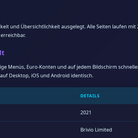
eit und Übersichtlichkeit ausgelegt. Alle Seiten laufen mit
erreichbar.
lt
ige Menüs, Euro-Konten und auf jedem Bildschirm schnellen
 auf Desktop, iOS und Android identisch.
DETAILS
2021
Brivio Limited