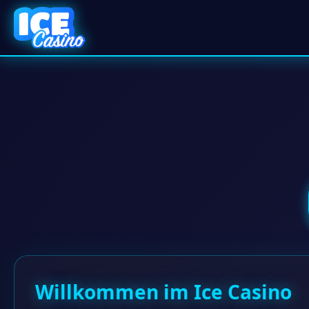
Willkommen im Ice Casino