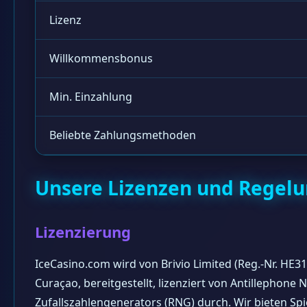
Lizenz
Willkommensbonus
Min. Einzahlung
Beliebte Zahlungsmethoden
Unsere Lizenzen und Regel
Lizenzierung
IceCasino.com wird von Brivio Limited (Reg.-Nr. HE
Curaçao, bereitgestellt, lizenziert von Antillephon
Zufallszahlengenerators (RNG) durch. Wir bieten Spie