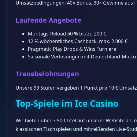
Umsatzbedingungen: 40× Bonus, 30× Gewinne aus Fre
Laufende Angebote
Montags-Reload 60 % bis zu 200 €
12 % wöchentliches Cashback, max. 2.000 €
Pragmatic Play Drops & Wins Turniere
Saisonale Verlosungen mit Deutschland-Motto
Treuebelohnungen
Unsere 99 Stufen vergeben 1 Punkt pro 10 € Umsatz
Top-Spiele im Ice Casino
Wir bieten über 3.500 Titel auf unserer Website an, m
klassischen Tischspielen und mitreißenden Live-Stud