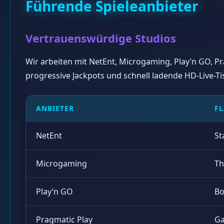
Führende Spieleanbieter
Vertrauenswürdige Studios
Wir arbeiten mit NetEnt, Microgaming, Play’n GO, Pr
progressive Jackpots und schnell ladende HD-Live-Ti
ANBIETER
FL
NetEnt
St
Microgaming
Th
Play’n GO
Bo
Pragmatic Play
Ga