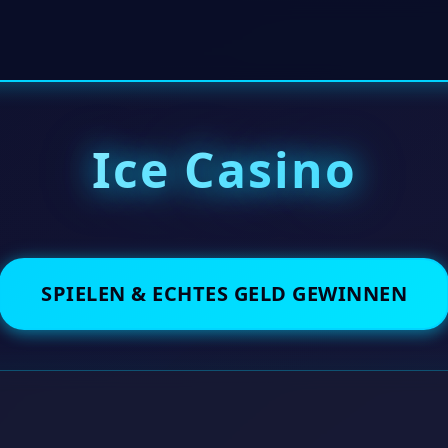
Ice Casino
SPIELEN & ECHTES GELD GEWINNEN