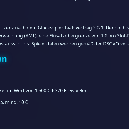
Lizenz nach dem Glücksspielstaatsvertrag 2021. Dennoch se
wachung (AML), eine Einsatzobergrenze von 1 € pro Slot-Dre
bstausschluss. Spielerdaten werden gemäß der DSGVO verarb
en
et im Wert von 1.500 € + 270 Freispielen:
a, mind. 10 €